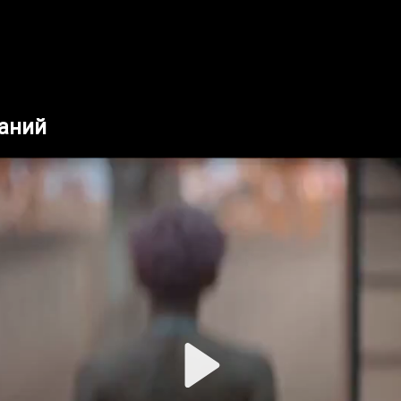
наний
Play