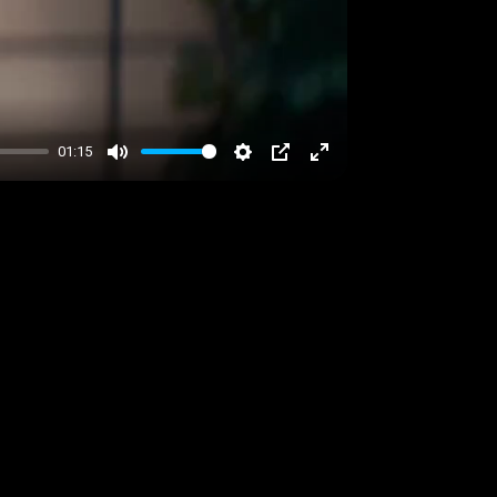
01:15
Mute
Settings
PIP
Enter
fullscreen