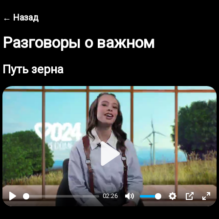
← Назад
Разговоры о важном
Путь зерна
Play
02:26
Play
Mute
Settings
PIP
Ent