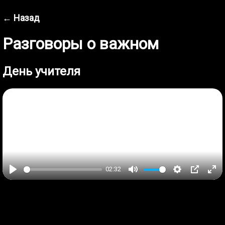
← Назад
Разговоры о важном
День учителя
Play
02:32
Play
Mute
Settings
PIP
Ent
ful