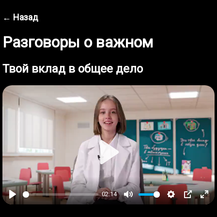
← Назад
Разговоры о важном
Твой вклад в общее дело
Play
02:14
Play
Mute
Settings
PIP
Ent