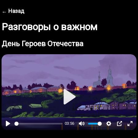
← Назад
Разговоры о важном
День Героев Отечества
Play
03:56
Play
Mute
Settings
PIP
Ent