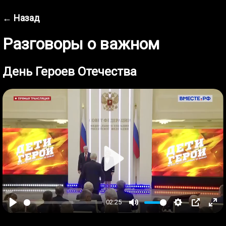
← Назад
Разговоры о важном
День Героев Отечества
Play
02:25
Play
Mute
Settings
PIP
Ent