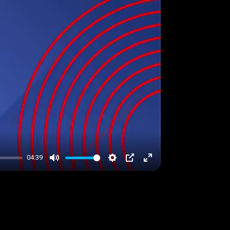
04:39
Mute
Settings
PIP
Enter
fullscreen