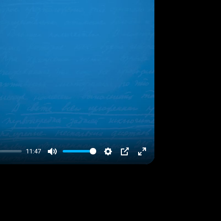
11:47
Mute
Settings
PIP
Enter
fullscreen