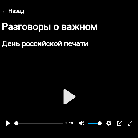
← Назад
Разговоры о важном
День российской печати
Play
01:30
Play
Mute
Settings
PIP
Ent