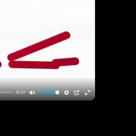
02:57
Mute
Settings
PIP
Enter
fullscreen