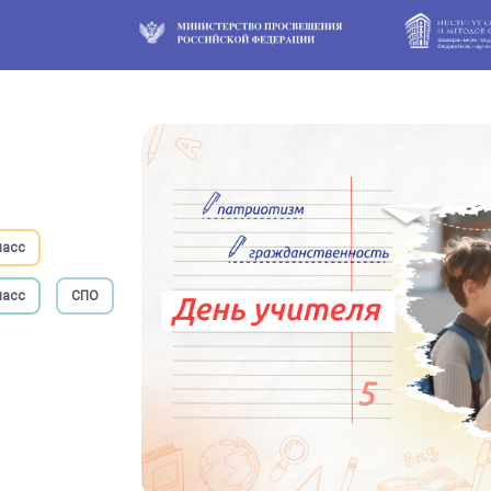
ласс
ласс
СПО