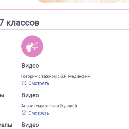
7 классов
Видео
Говорим о важном с В.Р. Мединским
Смотреть
лы
Видео
Анонс темы от Ники Жуковой
Смотреть
иалы
Видео